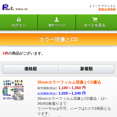
ようこそ ゲストさん
新規会員登録
ログイン
MYページ
カートを見る
カラー現像とCD
2
件
の商品がございます。
価格順
新着順
35mmカラーフィルム現像とCD書込
1,100～1,360
円
販売価格(税込):
1,020～1,240
円
会員価格(税込):
35mmカラーフィルム現像とCD書込・12～
36(40)枚撮りまで
リバーサルは不可、ハーフは1コマ2画面とな
ります。